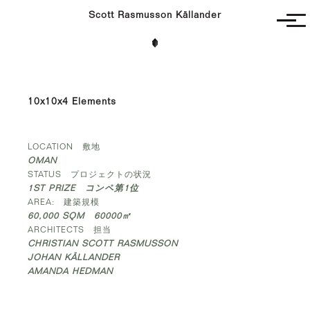
Scott Rasmusson Källander
Unbuilt
Completed
Competitions
10x10x4 Elements
Contact
LOCATION 敷地
OMAN
STATUS プロジェクトの状況
1ST PRIZE
コンペ第
1
位
AREA: 建築規模
60,000 SQM
60000
㎡
ARCHITECTS 担当
CHRISTIAN SCOTT RASMUSSON
JOHAN KÄLLANDER
AMANDA HEDMAN