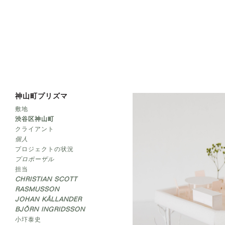
神山町プリズマ
敷地
渋谷区神山町
クライアント
個人
プロジェクトの状況
プロポーザル
担当
CHRISTIAN SCOTT
RASMUSSON
JOHAN KÄLLANDER
BJÖRN INGRIDSSON
小圷泰史