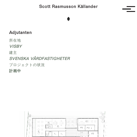
Scott Rasmusson Källander
Unbuilt
Adjutanten
Completed
所在地
Competitions
VISBY
Contact
建主
SVENSKA VÅRDFASTIGHETER
プロジェクトの状況
計画中