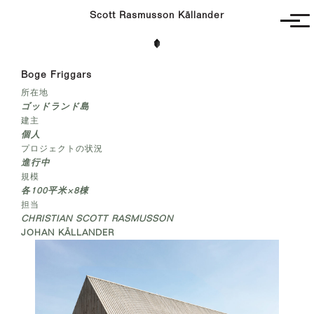
Scott Rasmusson Källander
Unbuilt
Boge Friggars
Completed
所在地
Competitions
ゴッドランド島
Contact
建主
個人
プロジェクトの状況
進行中
規模
各
100
平米×
8
棟
担当
CHRISTIAN SCOTT RASMUSSON
JOHAN KÄLLANDER