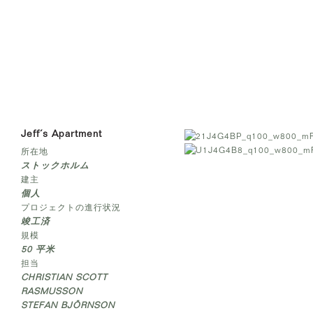
Jeff´s Apartment
所在地
ストックホルム
建主
個人
プロジェクトの進行状況
竣工済
規模
50 平米
担当
CHRISTIAN SCOTT
RASMUSSON
STEFAN BJÖRNSON