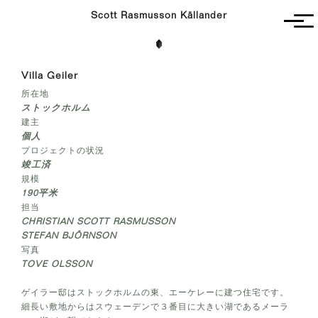
Scott Rasmusson Källander
Unbuilt
Villa Geiler
Completed
所在地
Competitions
ストックホルム
Contact
建主
個人
プロジェクトの状況
竣工済
規模
190
平米
担当
CHRISTIAN SCOTT RASMUSSON
STEFAN BJÖRNSON
写真
TOVE OLSSON
ゲイラー邸はストックホルムの東、エーケレーに建つ住宅です。
細長い敷地からはスウェーデンで３番目に大きい湖であるメーラ