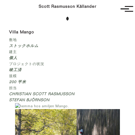
Scott Rasmusson Källander
Unbuilt
Villa Mango
Completed
敷地
Competitions
ストックホルム
Contact
建主
個人
プロジェクトの状況
竣工済
規模
200 平米
担当
CHRISTIAN SCOTT RASMUSSON
STEFAN BJÖRNSON