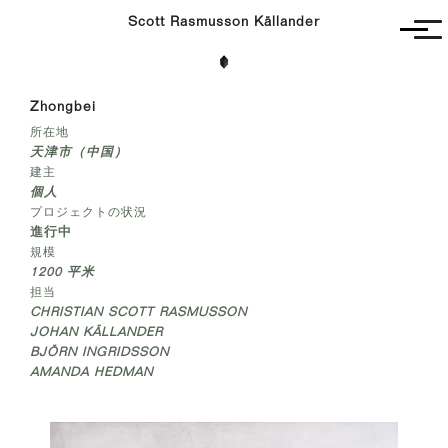
Scott Rasmusson Källander
Unbuilt
Zhongbei
Completed
所在地
Competitions
天津市（中国）
Contact
建主
個人
プロジェクトの状況
進行中
規模
1200 平米
担当
CHRISTIAN SCOTT RASMUSSON
JOHAN KÄLLANDER
BJÖRN INGRIDSSON
AMANDA HEDMAN