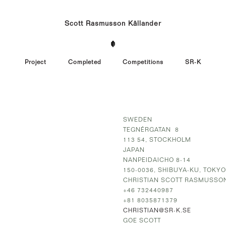
Scott Rasmusson Källander
Project
Completed
Competitions
SR-K
SWEDEN
TEGNÉRGATAN 8
113 54, STOCKHOLM
JAPAN
NANPEIDAICHO 8-14
150-0036, SHIBUYA-KU, TOKYO
CHRISTIAN SCOTT RASMUSSO
+46 732440987
+81 8035871379
CHRISTIAN@SR-K.SE
GOE SCOTT