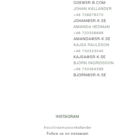
GOE@SR-B.COM
JOHAN KÄLLANDER
+46 736878270
JOHAN@SR-K.SE
AMANDA HEDMAN
+46 733256688
AMANDA@SR-K.SE
KAJSA PAULSSON
+46 730323040
KAJSA@SR-K.SE
BJÖRN INGRIDSSON
+46 730364299
BJORN@SR-K.SE
INSTAGRAM
#scottrasmussonkallander
Follow us on instagram