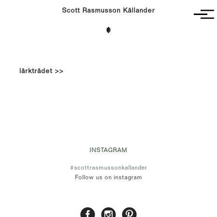
Scott Rasmusson Källander
Project
Completed
Competitions
lärkträdet >>
SR-K
INSTAGRAM
#scottrasmussonkallander
Follow us on instagram